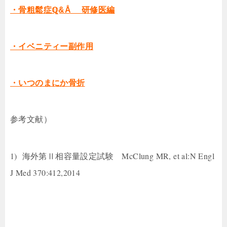
・骨粗鬆症ℚ&Å 研修医編
・イベニティー副作用
・いつのまにか骨折
参考文献）
1) 海外第Ⅱ相容量設定試験
McClung MR, et al:N Engl
J Med 370:412,2014