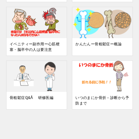
イベニティー副作用ー心筋梗
かんたんー骨粗鬆症ー概論
塞・脳卒中の人は要注意
骨粗鬆症ℚ&Å 研修医編
いつのまにか骨折－診断から予
防まで