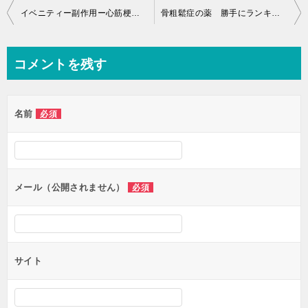
投
イベニティー副作用ー心筋梗塞・脳卒中の人は要注意
骨粗鬆症の薬 勝手にランキング3-5位
稿
ナ
コメントを残す
ビ
ゲ
名前
必須
ー
シ
ョ
ン
メール（公開されません）
必須
サイト