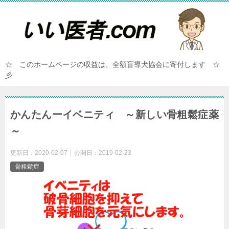
☆ このホームページの収益は、全額盲導犬協会に寄付します ☆
彡
かんたんーイベニティ ～新しい骨粗鬆症薬
～
更新日：
2020-02-07
公開日：
2019-02-23
骨粗鬆症