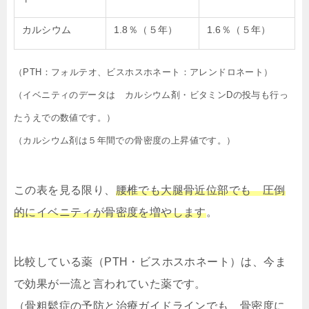
カルシウム
1.8％（５年）
1.6％（５年）
（PTH：フォルテオ、ビスホスホネート：アレンドロネート）
（イベニティのデータは カルシウム剤・ビタミンDの投与も行っ
たうえでの数値です。）
（カルシウム剤は５年間での骨密度の上昇値です。）
この表を見る限り、
腰椎でも大腿骨近位部でも 圧倒
的にイベニティが骨密度を増やします
。
比較している薬（PTH・ビスホスホネート）は、今ま
で効果が一流と言われていた薬です。
（骨粗鬆症の予防と治療ガイドラインでも 骨密度に