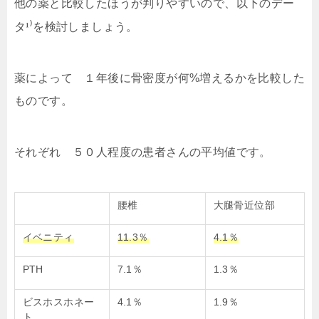
他の薬と比較したほうが判りやすいので、以下のデー
¹⁾
タ
を検討しましょう。
薬によって １年後に骨密度が何%増えるかを比較した
ものです。
それぞれ ５０人程度の患者さんの平均値です。
腰椎
大腿骨近位部
イベニティ
11.3％
4.1％
PTH
7.1％
1.3％
ビスホスホネー
4.1％
1.9％
ト