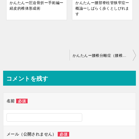
かんたんー圧迫骨折ー手術編ー
かんたんー腰部脊柱管狭窄症ー
経皮的椎体形成術
概論ーしばらく歩くとしびれま
す
投
かんたんー腰椎分離症（腰椎疲労骨折）ージャックナイフストレッチ
稿
ナ
コメントを残す
ビ
ゲ
名前
必須
ー
シ
ョ
ン
メール（公開されません）
必須