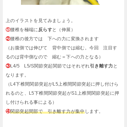
上のイラストを見てみましょう。
①
腰椎を極端に
反らす
と（
伸展
）
②
腰椎の後方では
下への力に変換
されます
（お腹側では伸びて 背中側では縮む。今回 注目す
るのは背中側なので 縮む＝下への力となる）
③
L4/5 L5/S関節突起関節では
それぞれ
引き離す力
と
なります。
（L4下椎間関節突起がL5上椎間関節突起に押し付けら
れるのと、L5下椎間関節突起がS1上椎間関節突起に押
し付けられる事による）
④
関節突起間部で 引き離す力が集中
します。