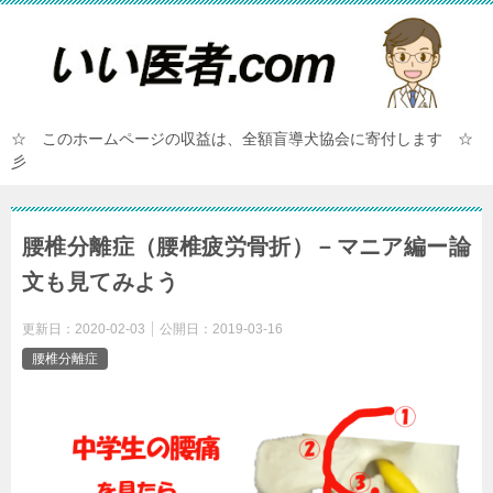
☆ このホームページの収益は、全額盲導犬協会に寄付します ☆
彡
腰椎分離症（腰椎疲労骨折）－マニア編ー論
文も見てみよう
更新日：
2020-02-03
公開日：
2019-03-16
腰椎分離症