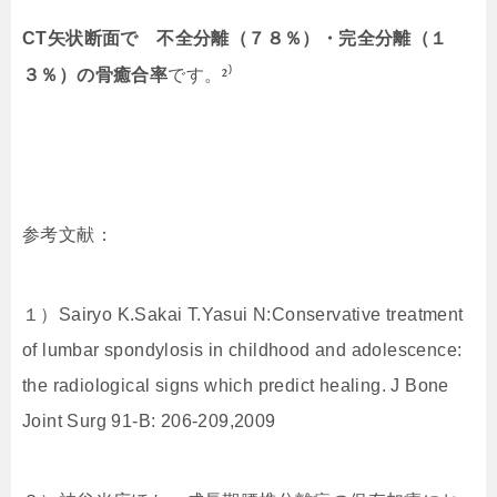
CT矢状断面で
不全分離（７８％）・完全分離（１
²⁾
３％）
の骨癒合率
です。
参考文献：
１）Sairyo K.Sakai T.Yasui N:Conservative treatment
of lumbar spondylosis in childhood and adolescence:
the radiological signs which predict healing. J Bone
Joint Surg 91-B: 206-209,2009