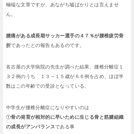
極端な文章ですが、あながち嘘ばかりとは言えませ
ん。
腰痛がある成長期サッカー選手の４７％が腰椎疲労骨
折
であったとの報告もあるのです。
名古屋の大学病院の先生が調べた結果、腰椎分離症１
３２例のうち １３～１５歳が６６例を占め、ほぼ半
数はこの年齢での受診となっている。
中学生が腰椎分離症になりやすいのは
①
骨の発育が相対的に早いために生じる骨と筋腱組織
の成長がアンバランス
である事