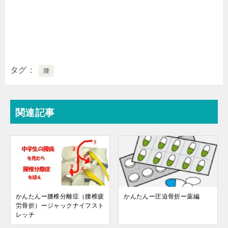
タグ
腰
関連記事
かんたんー腰椎分離症（腰椎疲
かんたんー圧迫骨折ー薬編
労骨折）ージャックナイフスト
レッチ