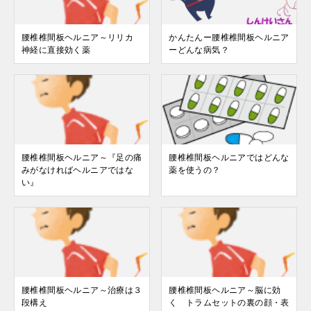
腰椎椎間板ヘルニア～リリカ
かんたんー腰椎椎間板ヘルニア
神経に直接効く薬
ーどんな病気？
腰椎椎間板ヘルニア～『足の痛
腰椎椎間板ヘルニアではどんな
みがなければヘルニアではな
薬を使うの？
い』
腰椎椎間板ヘルニア～治療は３
腰椎椎間板ヘルニア～脳に効
段構え
く トラムセットの裏の顔・表