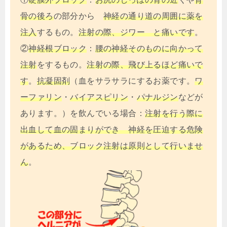
骨の後ろ
の部分から
神経の通り道の周囲に薬を
注入
するもの。
注射の際、ジワー と痛いです
。
②
神経根ブロック
：
腰の神経そのものに向かって
注射
をするもの。
注射の際、飛び上るほど痛いで
す
。
抗凝固剤
（血をサラサラにするお薬です。
ワ
ーファリン
・
バイアスピリン
・
パナルジン
などが
あります。）を飲んでいる場合：
注射を行う際に
出血して血の固まりができ 神経を圧迫する危険
があるため、ブロック注射は原則として行いませ
ん
。