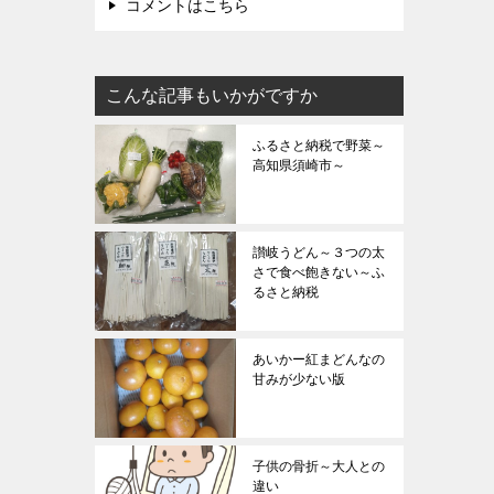
コメントはこちら
こんな記事もいかがですか
ふるさと納税で野菜～
高知県須崎市～
讃岐うどん～３つの太
さで食べ飽きない～ふ
るさと納税
あいかー紅まどんなの
甘みが少ない版
子供の骨折～大人との
違い