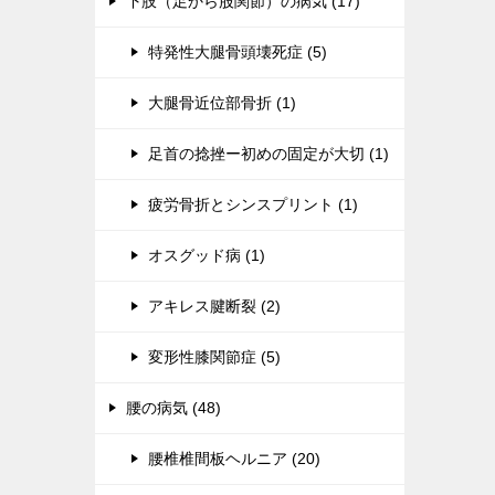
下肢（足から股関節）の病気 (17)
特発性大腿骨頭壊死症 (5)
大腿骨近位部骨折 (1)
足首の捻挫ー初めの固定が大切 (1)
疲労骨折とシンスプリント (1)
オスグッド病 (1)
アキレス腱断裂 (2)
変形性膝関節症 (5)
腰の病気 (48)
腰椎椎間板ヘルニア (20)