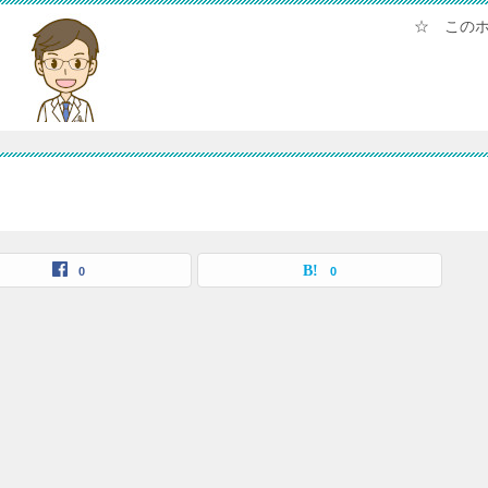
☆ この
0
0