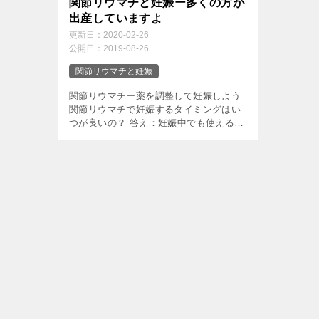
関節リウマチと妊娠ー多くの方が
出産していますよ
更新日：
2020-02-26
公開日：
2019-08-26
関節リウマチと妊娠
関節リウマチー薬を調整して妊娠しよう
関節リウマチで妊娠するタイミングはい
つが良いの？ 答え：妊娠中でも使える薬
で治療をしている時 リウマチの治療と言
えば”メトトレキサート（商品名：リウマ
トレックス）”というのは、今や医 […]