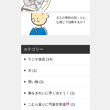
大人の骨折の話～どん
な感じで治療するの？
カテゴリー
ラジオ放送 (14)
犬 (1)
買い物 (2)
傷をきれいに早く治そう！ (1)
こむら返りに芍薬甘草湯
(1)